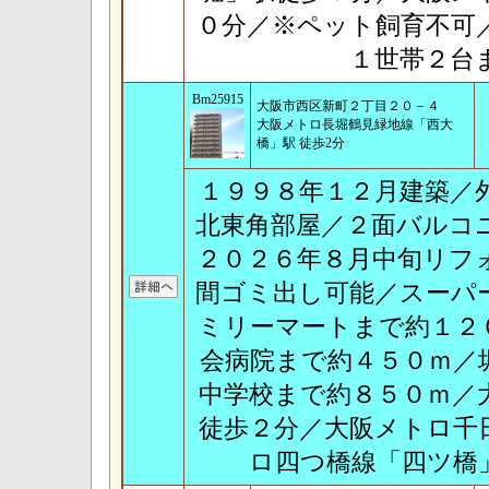
０分／※ペット飼育不可
１世帯２台
Bm25915
大阪市西区新町２丁目２０－４
大阪メトロ長堀鶴見緑地線「西大
橋」駅 徒歩2分
１９９８年１２月建築／
北東角部屋／２面バルコ
２０２６年８月中旬リフ
間ゴミ出し可能／スーパ
ミリーマートまで約１２
会病院まで約４５０ｍ／
中学校まで約８５０ｍ／
徒歩２分／大阪メトロ千
ロ四つ橋線「四ツ橋