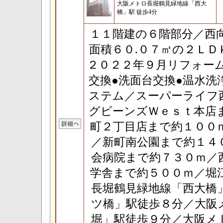
大阪メトロ長堀鶴見緑地線「西大
橋」駅 徒歩4分
１１階建の６階部分／西
面積６０.０７㎡の２Ｌ
２０２２年９月リフォー
交換●洗面台交換●温水
ステム／スーパーライフ
グビーンズＷｅｓｔ本店
町２丁目店まで約１００
／新町南公園まで約１４
会病院まで約７３０ｍ／
学舎まで約５００ｍ／堀
長堀鶴見緑地線「西大橋
ツ橋」駅徒歩８分／大阪
堀」駅徒歩９分／大阪メ