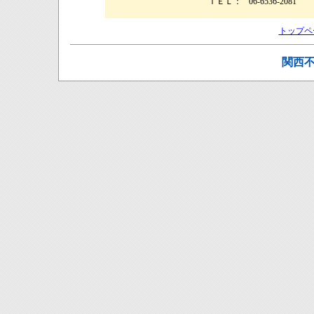
ＴＥＬ：
06-6536-2081
トップペ
関西