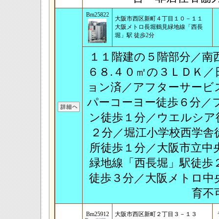
Bm25822
大阪市西区新町４丁目１０－１１
大阪メトロ長堀鶴見緑地線「西長
堀」駅 徒歩2分
１１階建の５階部分／南
６８.４０㎡の３ＬＤＫ
ョン済／アフターサービ
パーコーヨー徒歩６分／
ン徒歩１分／ウエルシア
２分／堀江小学校西学舎
所徒歩１分／大阪市立中
緑地線「西長堀」駅徒歩
徒歩３分／大阪メトロ中
育不
Bm25912
大阪市西区新町２丁目３－１３