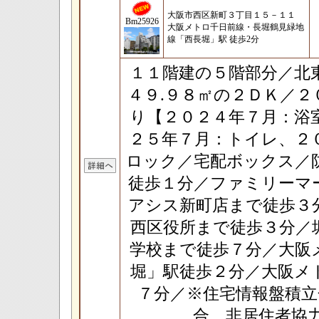
大阪市西区新町３丁目１５－１１
Bm25926
大阪メトロ千日前線・長堀鶴見緑地
線「西長堀」駅 徒歩2分
１１階建の５階部分／北
４９.９８㎡の２ＤＫ／
り【２０２４年７月：浴
２５年７月：トイレ、２
ロック／宅配ボックス／
徒歩１分／ファミリーマ
アシス新町店まで徒歩３
西区役所まで徒歩３分／
学校まで徒歩７分／大阪
堀」駅徒歩２分／大阪メ
７分／※住宅情報盤積立
合 非居住者協力