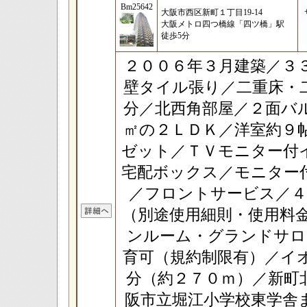
Bm25642
大阪市西区新町１丁目19-14
大阪メトロ四つ橋線「四ツ橋」駅
徒歩5分
２００６年３月建築／３
壁タイル張り／二重床・
分／北西角部屋／２面バ
㎡の２ＬＤＫ／洋室約９
ゼット／ＴＶモニター付
宅配ボックス／モニター
／フロントサービス／４
（別途使用細則・使用料
ンルーム・グランドサロ
育可（規約制限有）／イ
分（約２７０ｍ）／新町
阪市立堀江小学校東学舎