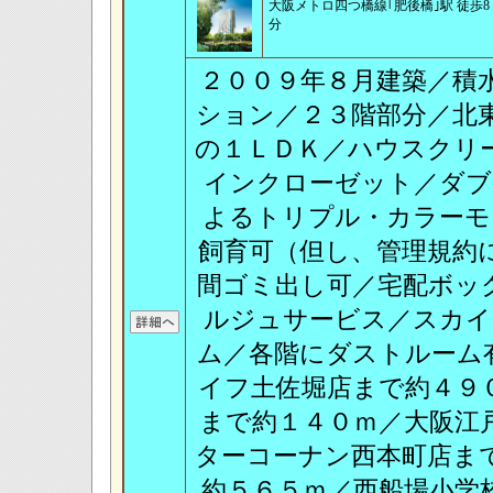
大阪メトロ四つ橋線｢肥後橋｣駅 徒歩8
分
２００９年８月建築／積
ション／２３階部分／北
の１ＬＤＫ／ハウスクリ
インクローゼット／ダブ
よるトリプル・カラーモ
飼育可（但し、管理規約
間ゴミ出し可／宅配ボッ
ルジュサービス／スカイ
ム／各階にダストルーム
イフ土佐堀店まで約４９
まで約１４０ｍ／大阪江
ターコーナン西本町店ま
約５６５ｍ／西船場小学