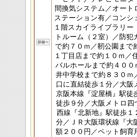
間換気システム／オート
ステーション有／コンシ
１階スカイライブラリー
トルーム（２室）／防犯
で約７０ｍ／靭公園まで
１丁目店まで約１０ｍ／
バルホールまで約４００
井中学校まで約８３０ｍ
口に直結徒歩１分／大阪
京阪本線『淀屋橋』駅徒
徒歩９分／大阪メトロ四
西線『北新地』駅徒歩１
分／ＪＲ大阪環状線『大
額２００円／ペット飼育