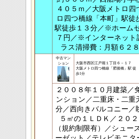
４０５ｍ／大阪メトロ四
ロ四つ橋線「本町」駅徒
駅徒歩１３分／※ホーム
７円／※インターネット
ラス清掃費：月額６２
中古マン
大阪市西区江戸堀１丁目６－１７
ション
大阪メトロ四つ橋線「肥後橋」駅 徒
歩1分
２００８年１０月建築／
ンション／二重床・二重
分／西向きバルコニー／
５㎡の１ＬＤＫ／２０
（規約制限有）／シュー
ーゼット／テレビモニタ