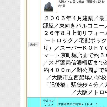
大阪メトロ四つ橋線「肥後橋」駅 徒
歩4分
２００５年４月建築／最
部屋／東向きバルコニー
２６年８月上旬リフォー
ートロック／宅配ボック
り）／スーパーＫＯＨＹ
マート京町堀店まで約５
／スギ薬局信濃橋店まで
約４００ｍ／靭公園まで
／大阪市立西船場小学
「肥後橋」駅徒歩４分／
／大阪メトロ
中古マン
大阪市西区京町堀２丁目４－１
ション