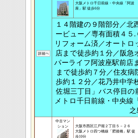
大阪メトロ千日前線・中央線「阿波
座」駅 徒歩6分
１４階建の９階部分／北
ービュー／専有面積４５
リフォーム済／オートロ
店まで徒歩約１分／阪急
パーライフ阿波座駅前店
まで徒歩約７分／住友病
歩約１２分／花乃井中学
佐堀三丁目」バス停目の
メトロ千日前線・中央線
之
中古マン
大阪市西区江戸堀２丁目５－２６
ション
大阪メトロ四つ橋線「肥後橋」駅 徒
歩10分