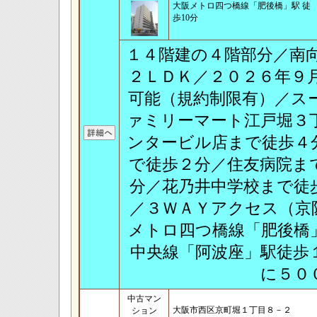
大阪メトロ四つ橋線「肥後橋」駅 徒
歩10分
１４階建の４階部分／南
２ＬＤＫ／２０２６年９
可能（規約制限有）／ス
ァミリーマート江戸堀３
ンタービル店まで徒歩４
で徒歩２分／住友病院ま
分／花乃井中学校まで徒
／３ＷＡＹアクセス（京
メトロ四つ橋線「肥後橋
中央線「阿波座」駅徒歩
に５０
中古マン
大阪市西区京町堀１丁目８－２
ション