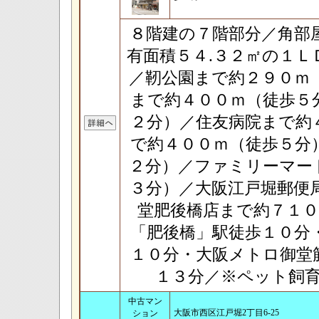
８階建の７階部分／角部
有面積５４.３２㎡の１
／靭公園まで約２９０ｍ
まで約４００ｍ（徒歩５
２分）／住友病院まで約
で約４００ｍ（徒歩５分
２分）／ファミリーマー
３分）／大阪江戸堀郵便
堂肥後橋店まで約７１
「肥後橋」駅徒歩１０分
１０分・大阪メトロ御堂
１３分／※ペット飼
中古マン
大阪市西区江戸堀2丁目6-25
ション