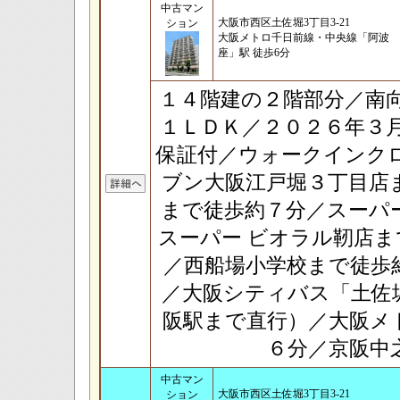
中古マン
大阪市西区土佐堀3丁目3-21
ション
大阪メトロ千日前線・中央線「阿波
座」駅 徒歩6分
１４階建の２階部分／南
１ＬＤＫ／２０２６年３
保証付／ウォークインク
ブン大阪江戸堀３丁目店
まで徒歩約７分／スーパ
スーパー ビオラル靭店
／西船場小学校まで徒歩
／大阪シティバス「土佐
阪駅まで直行）／大阪メ
６分／京阪中
中古マン
大阪市西区土佐堀3丁目3-21
ション