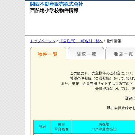
関西不動産販売株式会社
西船場小学校物件情報
トップページへ
>
【居住用】 町名別一覧へ
> 物件情報
この他にも、売主様等のご都合により、
希望条件登録（会員登録）をして頂けれ
また、現在 会員専用サイトでは大阪市西区
会員登録については、虚
登録
既に会員登録が
種目
所在地
詳細
写真画像
バス停最寄施設