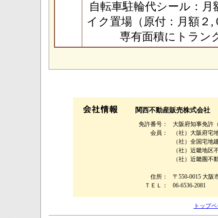
自転車駐輪代シール：月
イク置場（原付：月額２,
専有面積にトラン
関西不動産販売株式会社
免許番号：
大阪府知事免許（９
会員：
（社）大阪府宅
（社）全国宅地
（社）近畿地区
（社）近畿圏不
住所：
〒550-0015 大
ＴＥＬ：
06-6536-2081
トップペ