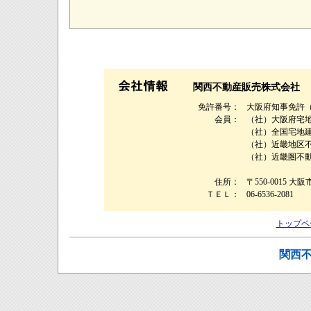
関西不動産販売株式会社
免許番号：
大阪府知事免許（９
会員：
（社）大阪府宅
（社）全国宅地
（社）近畿地区
（社）近畿圏不
住所：
〒550-0015 大
ＴＥＬ：
06-6536-2081
トップペ
関西