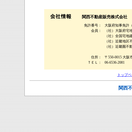
関西不動産販売株式会社
免許番号：
大阪府知事免許（９
会員：
（社）大阪府宅
（社）全国宅地
（社）近畿地区
（社）近畿圏不
住所：
〒550-0015 大
ＴＥＬ：
06-6536-2081
トップペ
関西