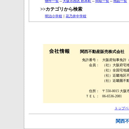
物件一覧
--
大阪市西区 靭本町
--
間取一覧
--
地図一覧
>>カテゴリから検索
明治小学校
｜
花乃井中学校
関西不動産販売株式会社
免許番号：
大阪府知事免許（９
会員：
（社）大阪府宅
（社）全国宅地
（社）近畿地区
（社）近畿圏不
住所：
〒550-0015 大
ＴＥＬ：
06-6536-2081
トップペ
関西