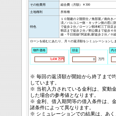
その他費用
組合費（月額）￥300
土地権利
所有権
１０階建の２階部分／角部屋／南向きバ
済／バルコニー側・キッチン側の窓に
特色
で徒歩２分／ローソン靱本町三丁目店
靱店まで徒歩２分／靭公園まで徒歩４
線・千日前線｢阿波座｣駅徒歩２分／※
ローンを組むにあたり、月々の返済額をシミュレーションし
物件価格
頭金
内
万円
3,430 万円
※ 毎回の返済額が開始から終了まで
しています。
※ 当初入力されている金利は、変動
した場合の参考値となります。
※ 金利、借入期間等の借入条件は、
諸条件によって異なります。
※ シミュレーションでの結果は、あ