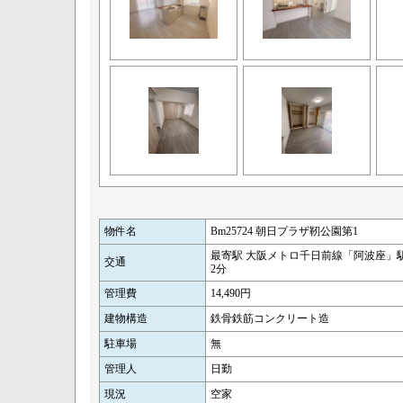
物件名
Bm25724 朝日プラザ靭公園第1
最寄駅 大阪メトロ千日前線「阿波座」駅
交通
2分
管理費
14,490円
建物構造
鉄骨鉄筋コンクリート造
駐車場
無
管理人
日勤
現況
空家