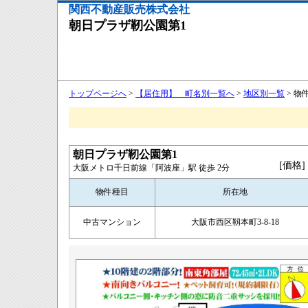
関西不動産販売株式会社
朝日プラザ靭公園第1
トップページへ
>
【居住用】 町名別一覧へ
>
地区別一覧
> 物
朝日プラザ靭公園第1
[価格]
大阪メトロ千日前線「阿波座」駅 徒歩 2分
物件種目
所在地
中古マンション
大阪市西区靱本町3-8-18