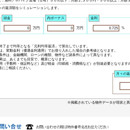
し：無料／※バイク置場（空有）５０㏄以下：月額２,３００円・５０㏄以上：月額３
々の返済額をシミュレーションします。
頭金
内ボーナス
金利
万円
万円
%
ら終了まで均等となる「元利均等返済」で算出しています。
利は、変動金利（優遇金利適用）でお借り入れした場合の参考値となります。
入条件は、金融機関、ローンの種類、物件など諸条件によって異なります。
結果は、あくまでも目安で、概算になります。
費用（手数料・保証料など）及び税金（印紙税・消費税など）が別途必要となります
軽にご相談ください。
月々の返
※掲載されている物件データが現状と異