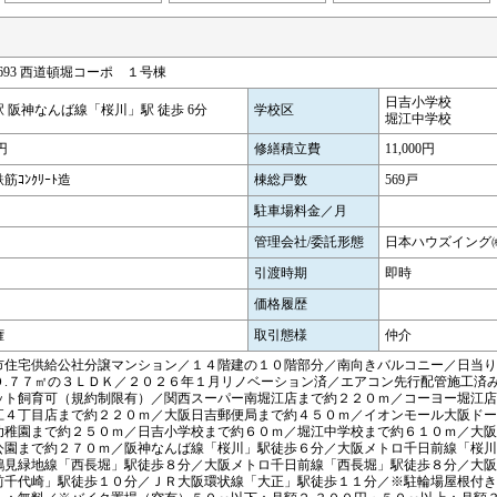
5693 西道頓堀コーポ １号棟
日吉小学校
 阪神なんば線「桜川」駅 徒歩 6分
学校区
堀江中学校
0円
修繕積立費
11,000円
筋ｺﾝｸﾘｰﾄ造
棟総戸数
569戸
駐車場料金／月
管理会社/委託形態
日本ハウズイング㈱
引渡時期
即時
価格履歴
権
取引態様
仲介
市住宅供給公社分譲マンション／１４階建の１０階部分／南向きバルコニー／日当り
０.７７㎡の３ＬＤＫ／２０２６年１月リノベーション済／エアコン先行配管施工済
ット飼育可（規約制限有）／関西スーパー南堀江店まで約２２０ｍ／コーヨー堀江店
江４丁目店まで約２２０ｍ／大阪日吉郵便局まで約４５０ｍ／イオンモール大阪ドー
幼稚園まで約２５０ｍ／日吉小学校まで約６０ｍ／堀江中学校まで約６１０ｍ／大阪
公園まで約２７０ｍ／阪神なんば線「桜川」駅徒歩６分／大阪メトロ千日前線「桜川
鶴見緑地線「西長堀」駅徒歩８分／大阪メトロ千日前線「西長堀」駅徒歩８分／大阪
前千代崎」駅徒歩１０分／ＪＲ大阪環状線「大正」駅徒歩１１分／※駐輪場屋根付き