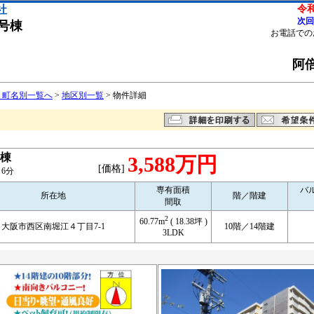
社
令和
次回
号棟
お電話での
阿倍
 町名別一覧へ
>
地区別一覧
> 物件詳細
棟
3,588万円
[価格]
6分
専有面積
バ
所在地
階／階建
間取
2
60.77m
( 18.38坪 )
大阪市西区南堀江４丁目7-1
10階／14階建
3LDK