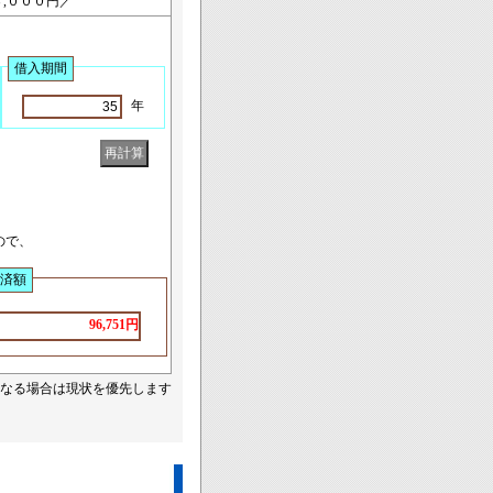
,０００円／
借入期間
年
ので、
済額
96,751円
なる場合は現状を優先します