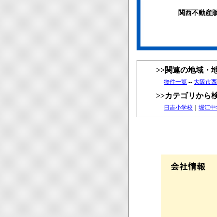
関西不動産
>>関連の地域・
物件一覧
--
大阪市西
>>カテゴリから
日吉小学校
｜
堀江中