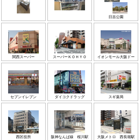
日吉公園
関西スーパー
スーパーＫＯＨＹＯ
イオンモール大阪ドー
セブンイレブン
ダイコクドラッグ
スギ薬局
西区役所
阪神なんば線 桜川駅
大阪メトロ 西長堀駅