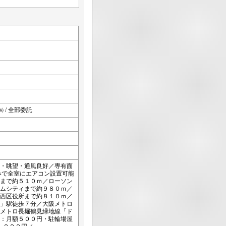
 / 全部委託
・眺望・通風良好／専有面
みで全室にエアコン設置可能
まで約５１０ｍ／ローソン
ムシティまで約９８０ｍ／
西区役所まで約８１０ｍ／
」駅徒歩７分／大阪メトロ
メトロ長堀鶴見緑地線「ド
：月額５００円・駐輪場屋