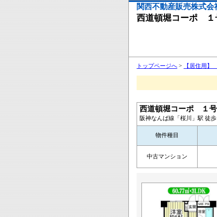
関西不動産販売株式会
西道頓堀コーポ １
トップページへ
>
【居住用】
西道頓堀コーポ １号
阪神なんば線「桜川」駅 徒歩 
物件種目
中古マンション