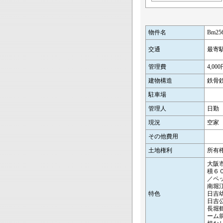
物件名
Bm2
交通
最寄駅
管理費
4,00
建物構造
鉄骨鉄
駐車場
管理人
日勤
現況
空家
その他費用
土地権利
所有
大阪
積６
／ペ
南堀
特色
日吉
日吉
長堀
ーム