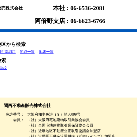
本社 : 06-6536-2081
販売株式会社
阿倍野支店 : 06-6623-6766
地区から検索
区 南堀江
--
間取一覧
--
地図一覧
検索
学校
関西不動産販売株式会社
免許番号：
大阪府知事免許（９）第30099号
会員：
（社）大阪府宅地建物取引業協会会員
（社）全国宅地建物取引業保証協会会員
（社）近畿地区不動産公正取引協議会加盟店
（社）近畿圏不動産流通機構（近畿レインズ）加盟店