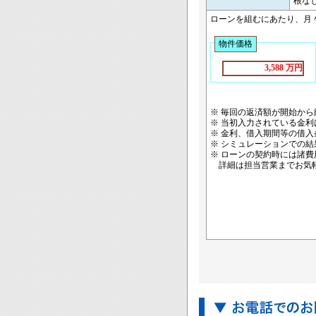
根な
ローンを組むにあたり、月
物件価格
3,588 万円
※ 毎回の返済額が開始か
※ 当初入力されている金
※ 金利、借入期間等の借
※ シミュレーションでの
※ ローンの契約時には諸
詳細は担当営業までお気